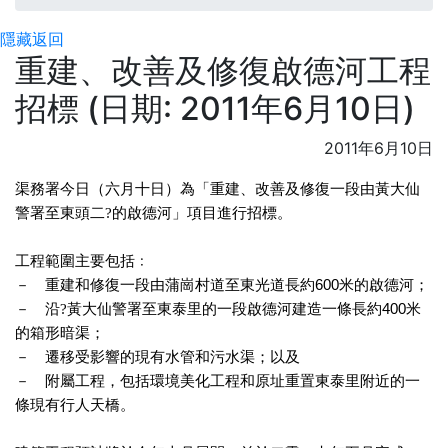
隱藏
返回
重建、改善及修復啟德河工程
招標 (日期: 2011年6月10日)
2011年6月10日
渠務署今日（六月十日）為「重建、改善及修復一段由黃大仙
警署至東頭二?
的啟德河」項目進行招標。
工程範圍主要包括﹕
－ 重建和修復一段由蒲崗村道至東光道長約
600
米
的啟德河；
－ 沿?
黃大仙警署至東泰里的一段啟德河建造一條長約
400
米
的箱形暗渠；
－ 遷移受影響的現有水管和污水渠；以及
－ 附屬工程，包括環境美化工程和原址重置東泰里附近的一
條現有行人天橋。