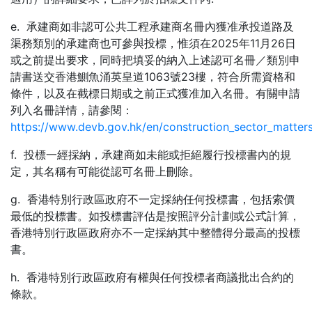
e. 承建商如非認可公共工程承建商名冊內獲准承投道路及
渠務類別的承建商也可參與投標，惟須在2025年11月26日
或之前提出要求，同時把填妥的納入上述認可名冊／類別申
請書送交香港鰂魚涌英皇道1063號23樓，符合所需資格和
條件，以及在截標日期或之前正式獲准加入名冊。有關申請
列入名冊詳情，請參閱：
https://www.devb.gov.hk/en/construction_sector_matters
f. 投標一經採納，承建商如未能或拒絕履行投標書內的規
定，其名稱有可能從認可名冊上刪除。
g. 香港特別行政區政府不一定採納任何投標書，包括索價
最低的投標書。如投標書評估是按照評分計劃或公式計算，
香港特別行政區政府亦不一定採納其中整體得分最高的投標
書。
h. 香港特別行政區政府有權與任何投標者商議批出合約的
條款。