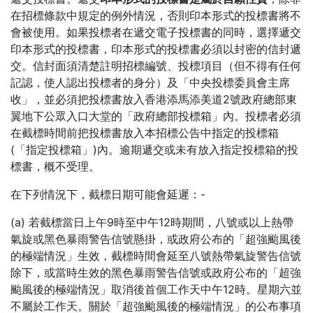
在招標條款中規定的例外情況，否則印本形式的投標書將不
會被使用。如果投標者在遞交電子投標書的同時，選擇遞交
印本形式的投標書，印本形式的投標書必須以封密的信封遞
交。信封面須清楚註明招標編號、投標項目（但不得有任何
記認，使人認出投標者的身分）及「中央投標委員會主席
收」，並必須把投標書放入香港添馬添美道2號政府總部東
翼地下公眾入口大堂的「政府總部投標箱」內。投標者必須
在截標時間前把投標書放入本招標公告中指定的投標箱
(「指定投標箱」)內。逾期遞交或未有放入指定投標箱的投
標書，概不受理。
在下列情況下，截標日期可能會延遲：-
(a) 若截標當日上午9時至中午12時期間，八號或以上熱帶
氣旋或黑色暴雨警告信號懸掛，或政府公布的「超強颱風後
的極端情況」生效，截標時間會延至八號熱帶氣旋警告信號
除下，或當時生效的黑色暴雨警告信號或政府公布的「超強
颱風後的極端情況」取消後首個工作天中午12時。星期六並
不屬於工作天。關於「超強颱風後的極端情況」的公布事項