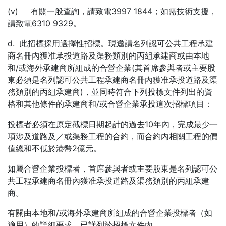
(v) 有關一般查詢，請致電3997 1844；如需技術支援，
請致電6310 9329。
d. 此招標採用選擇性招標。現邀請名列認可公共工程承建
商名冊內獲准承投道路及渠務類別的丙組承建商或由本地
和/或海外承建商所組成的合營企業(其首席參與者或主要股
東必須是名列認可公共工程承建商名冊內獲准承投道路及渠
務類別的丙組承建商)，並同時符合下列投標文件列出的資
格和其他條件的承建商和/或合營企業承投這次招標項目：
投標者必須在原定截標日期起計的過去10年內，完成最少一
項涉及道路及／或渠務工程的合約，而合約內相關工程的價
值總和不低於港幣2億元。
如屬合營企業投標者，首席參與者或主要股東是名列認可公
共工程承建商名冊內獲准承投道路及渠務類別的丙組承建
商。
有關由本地和/或海外承建商所組成的合營企業投標者（如
適用）的詳細要求，已詳列於招標文件內.