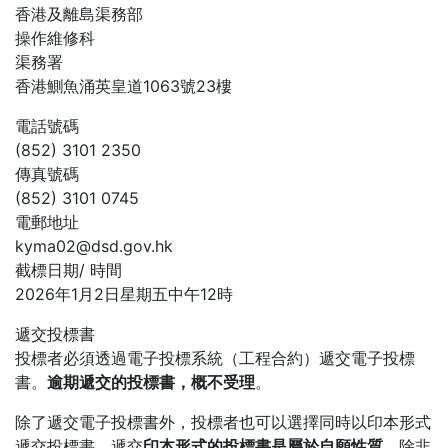
香港及離島渠務部
操作維修科
渠務署
香港鰂魚涌英皇道1063號23樓
電話號碼
(852) 3101 2350
傳真號碼
(852) 3101 0745
電郵地址
kyma02@dsd.gov.hk
截標日期/ 時間
2026年1月2日星期五中午12時
遞交投標書
投標者必須透過電子投標系統（工程合約）遞交電子投標
書。
逾期遞交的投標書，概不受理
。
除了遞交電子投標書外，投標者也可以選擇同時以印本形式
遞交投標書。遞交
印本形式的投標書是屬於自願性質
，除非