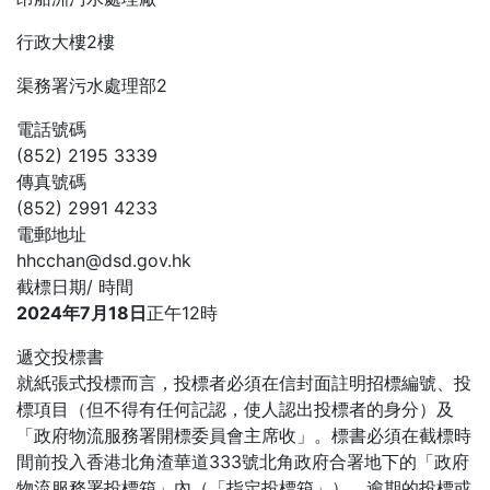
行政大樓2樓
渠務署污水處理部2
電話號碼
(852) 2195 3339
傳真號碼
(852) 2991 4233
電郵地址
hhcchan@dsd.gov.hk
截標日期/ 時間
2024
年
7
月
18
日
正午12時
遞交投標書
就紙張式投標而言，投標者必須在信封面註明招標編號、投
標項目（但不得有任何記認，使人認出投標者的身分）及
「政府物流服務署開標委員會主席收」。標書必須在截標時
間前投入香港北角渣華道333號北角政府合署地下的「政府
物流服務署投標箱」內（「指定投標箱」）。逾期的投標或