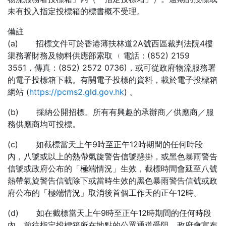
未有投入指定投標箱的標書概不受理。
備註
(a) 招標文件可於香港薄扶林道2A號西區裁判法院4樓
渠務署財務及物料供應部索取 ﹙電話：(852) 2159
3551，傳真：(852) 2572 0736)，或可從政府物流服務署
的電子投標箱下載。有關電子投標的資料，載於電子投標箱
網站 (
https://pcms2.gld.gov.hk
) 。
(b) 採納公開招標。所有有興趣的承辦商／供應商／服
務供應商均可投標。
(c) 如截標當天上午9時至正午12時期間的任何時段
內，八號或以上的熱帶氣旋警告信號懸掛，或黑色暴雨警告
信號或政府公布的「極端情況」生效，截標時間會延至八號
熱帶氣旋警告信號除下或當時生效的黑色暴雨警告信號或政
府公布的「極端情況」取消後首個工作天的正午12時。
(d) 如在截標當天上午9時至正午12時期間的任何時段
內，前往指定投標箱所在地點的公眾通道受阻，政府會宣布