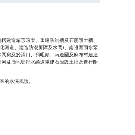
包括建造箱形暗渠、重建防洪牆及石籠護土牆、
化河道、建造防潮屏障及水閘)、南邊圍雨水泵
水泵房及於涌口、嶺咀頭、南邊圍及麻布村建造
塘河及鹿地塘排水繞道重建石籠護土牆及進行附
區的水浸風險。