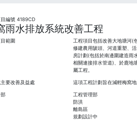
目編號 4189CD
窩雨水排放系統改善工程
項目範圍
工程項目包括改善大地塘河(
修建農用陂頭、河道重塑、活
房計劃(包括於南邊圍建造雨
相關連接排水管道)、於鹿地
屬工程。
境主要改善及益處
這項工程計劃旨在減輕梅窩地
分部
工程管理部
防洪
離島區
規劃設計中