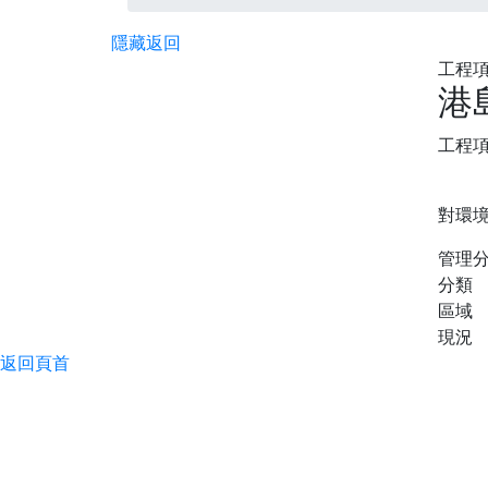
隱藏
返回
工程項
港
工程
對環
管理
分類
區域
現況
返回頁首