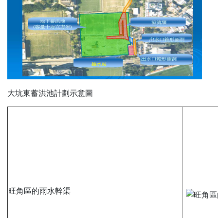
大坑東蓄洪池計劃示意圖
旺角區的雨水幹渠