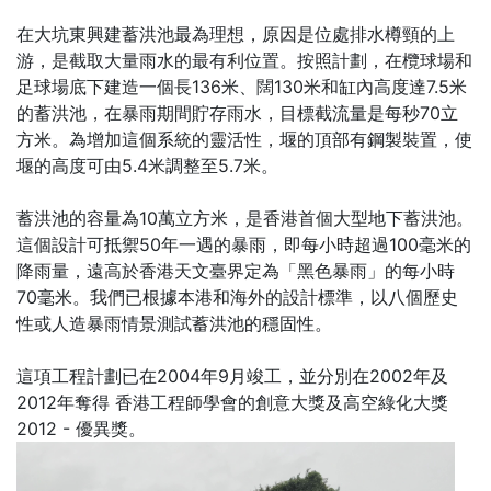
在大坑東興建蓄洪池最為理想，原因是位處排水樽頸的上
游，是截取大量雨水的最有利位置。按照計劃，在欖球場和
足球場底下建造一個長136米、闊130米和
缸內高度達7.5米
的蓄洪池，在暴雨期間貯存雨水，目標截流量是每秒70立
方米。為增加這個系統的靈活性，堰的頂部有鋼製裝置，使
堰的高度可由5.4米調整至5.7米。
蓄洪池的容量為10萬立方米，是香港首個大型地下蓄洪池。
這個設計可抵禦50年一遇的暴雨，即每小時超過100毫米的
降雨量，遠高於香港天文臺界定為「黑色暴雨」的每小時
70毫米。我們已根據本港和海外的設計標準，以八個歷史
性或人造暴雨情景測試蓄洪池的穩固性。
這項工程計劃已在2004年9月竣工，並分別在2002年及
2012年奪得 香港工程師學會的創意大獎及高空綠化大獎
2012 - 優異獎。