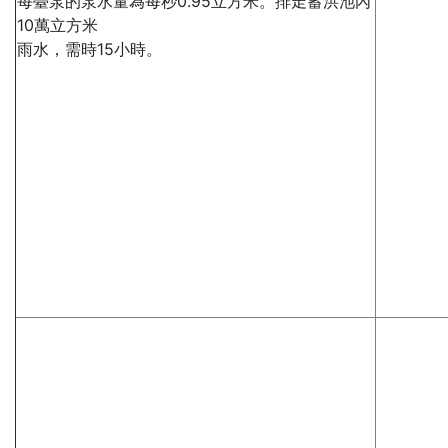
每臺泵的泵水量為每秒0.95立方米。排走蓄洪池內
10萬立方米
雨水，需時15小時。