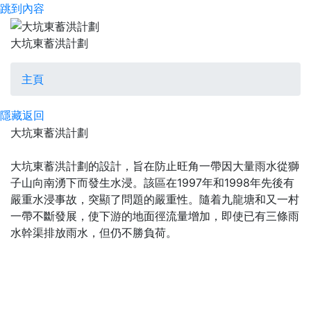
跳到內容
渠務署
大坑東蓄洪計劃
大坑東蓄洪計劃
主頁
隱藏
返回
大坑東蓄洪計劃
大坑東蓄洪計劃的設計，旨在防止旺角一帶因大量雨水從獅
子山向南湧下而發生水浸。該區在
1997
年和
1998年先後有
嚴重水浸事故，突顯了問題的嚴重性。隨着九龍塘和又一村
一帶不斷發展，使下游的地面徑流量增加，即使已有三條雨
水幹渠排放雨水，但仍不勝負荷。