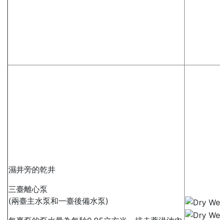
濕井旁的乾井
三臺離心泵
(兩臺主水泵和一臺後備水泵)