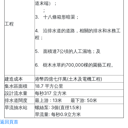
道末端）；
;
3. 十八條箱形暗渠；
工程
4. 沿排水道的道路，相關的排水和水務工
程；
5. 面積達7公頃的人工濕地；及
6. 樹木水草約700,000棵的園藝工程。
建造成本
港幣四億七仟萬(土木及電機工程)
集水區面積
18.7 平方公里
設計流水量
每秒317 立方米
排水道闊度
最上游 : 13米 最下游: 50米
旱流抽水站
螺絲泵: 3個(直徑1.5米)
旱流量: 每秒0.9立方米
返回頁首