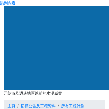
跳到內容
渠務署
元朗市及週邊地區以前的水浸威脅
元朗市及週邊地區以前的水浸
主頁
招標公告及工程資料
所有工程計劃