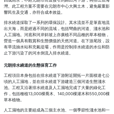
四成雨水，不經元朗市而直接引到錦田河下游，再排出后海
灣。此工程方案不需要在元朗市中心大興土木，避免嚴重影
響民生及交通，亦符合成本效益。
排水繞道採取了一系列的環保設計。其水流並不是筆直地流
出大海，而是經過不同的流域，包括彎曲的河道、淺水池和
人工濕地。河底和河岸斜坡上亦廣植不同品種的草本植物，
營造一個具有觀賞和生態價值的天然河道。在下游尾段，設
有旱流抽水站和充氣堤壩，作用是控制排水繞道的水位和防
止下游污染了的河水倒流入排水繞道。
元朗排水繞道的生態保育工作
工程項目本身包括在排水繞道下游附近開拓一片面積達七公
頃的人工濕地
，
並在排水繞道下游建造三個河道生態淺水
池。工程又沿著排水繞道及人工濕地完成了大量的綠化工
作
，
包括種植
13,000
棵喬木
、
140,000
棵灌木和
550,000
棵
草本植物
。
人工濕地的主要組成為三個主水池、一個季節性淺水池和一