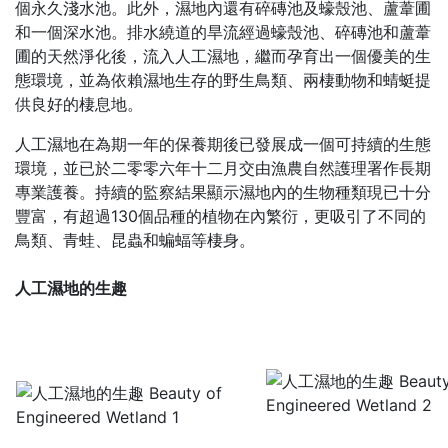
個永久淺水池。此外，濕地內還有碎磚池及蠔殼池、蘆葦圃
和一個深水池。排水繞道的旱流經過蠔殼池、碎磚池和蘆葦
圃的天然淨化後，流入人工濕地，繼而孕育出一個優美的生
態環境，並為依賴濕地生存的野生鳥類、兩棲動物和蜻蜓提
供良好的棲息地。
人工濕地在為期一年的保養期後已發展成一個可持續的生態
環境
，並
已於二零零六年十二月交由漁農自然護理署作長期
專業護養。
持續的
監察結果顯示濕地內的生物種類現已十分
豐富，有超過
130
個品種的植物在內繁衍，更吸引了不同的
鳥類、青蛙、昆蟲和蝙蝠等棲身。
人工濕地的生趣