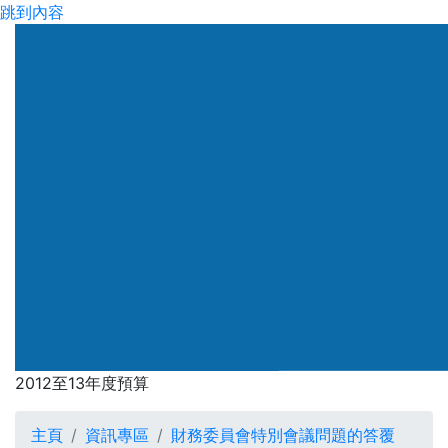
跳到內容
渠務署
2012至13年度預算
2012至13年度預算
主頁
資訊專區
財務委員會特別會議問題的答覆