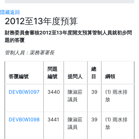
隱藏
返回
2012至13年度預算
財務委員會審核2012至13年度開支預算管制人員就初步問
題的答覆
管制人員：渠務署署長
問題
總
答覆編號
編號
提問人
目
綱領
DEVB(W)097
3440
陳淑莊
39
(1) 雨水排
議員
放
DEVB(W)098
3441
陳淑莊
39
(1) 雨水排
議員
放