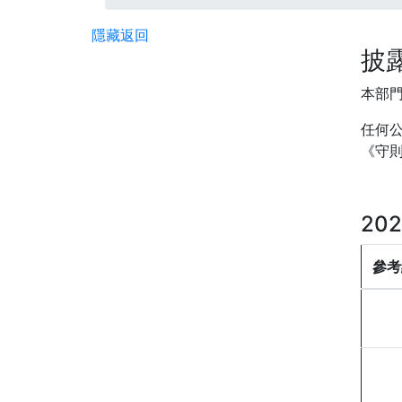
隱藏
返回
披
本部
任何
《守
20
參考