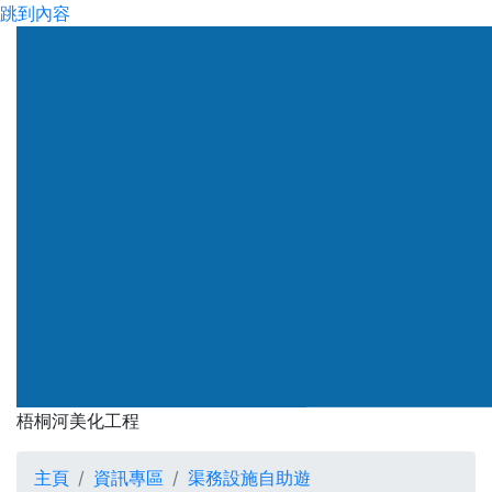
跳到內容
渠務署
梧桐河美化工程
梧桐河美化工程
主頁
資訊專區
渠務設施自助遊