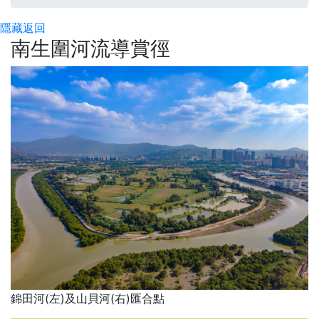
隱藏
返回
南生圍河流導賞徑
錦田河(左)及山貝河(右)匯合點