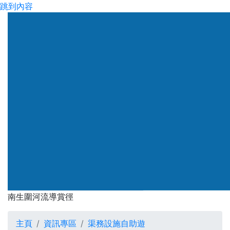
跳到內容
渠務署
南生圍河流導賞徑
南生圍河流導賞徑
主頁
資訊專區
渠務設施自助遊