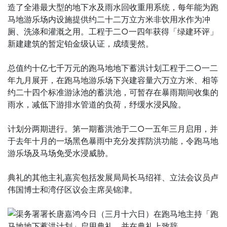
造了全港最大型的地下水及雨水回收重用系统，每年能为跑
马地游乐场内设施提供约二十二万立方米非饮用水作为冲
厕、洗涤和灌溉之用。工程于二○一四年获得「绿建环评」
新建建筑的暂定铂金级认证，成绩斐然。
总值约十亿七千万元的跑马地地下蓄洪计划工程于二○一二
年九月展开，在跑马地游乐场下兴建容量六万立方米、相等
约二十四个标准游泳池的蓄洪池，可暂存在暴雨期间收集的
雨水，减低下游排水管道的负荷，纾缓水浸风险。
计划分两期进行。第一期蓄洪池于二○一五年三月启用，并
于去年十月的一场黑色暴雨中充分发挥防洪功能，令跑马地
游乐场及马场免受水浸威胁。
典礼的其他主礼嘉宾包括发展局局长马绍祥、立法会议员卢
伟国博士和湾仔区议会主席吴锦津。