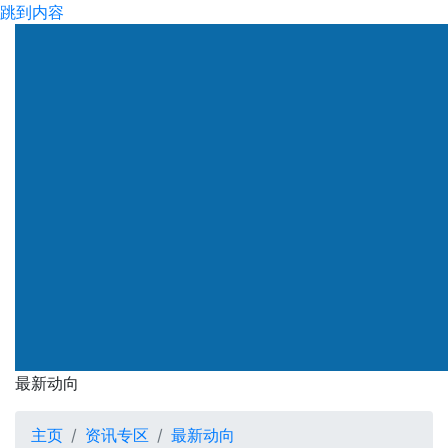
跳到内容
渠务署
最新动向
最新动向
主页
资讯专区
最新动向