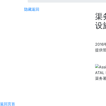
隐藏
返回
渠
设
201
提供管
渠务署
返回页首