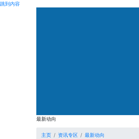
跳到内容
渠务署
最新动向
最新动向
主页
资讯专区
最新动向