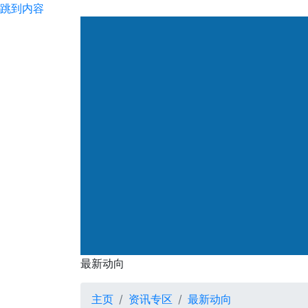
跳到内容
渠务署
最新动向
最新动向
主页
资讯专区
最新动向