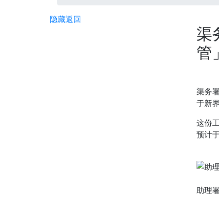
隐藏
返回
渠
管
渠务
于新
这份
预计
助理署