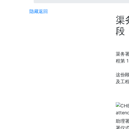
隐藏
返回
渠
段
渠务署
程第 
这份
及工
助理署
署仪