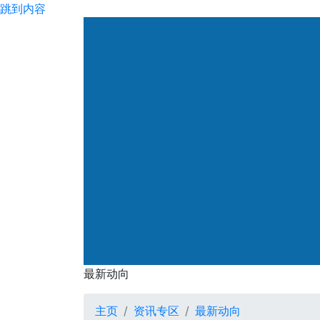
跳到内容
渠务署
最新动向
最新动向
主页
资讯专区
最新动向