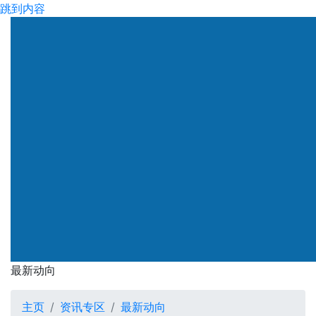
跳到内容
渠务署
最新动向
最新动向
主页
资讯专区
最新动向