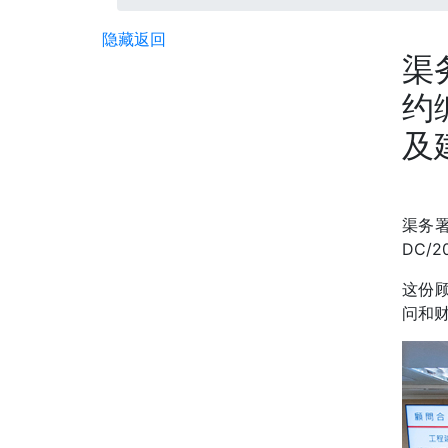
隐藏
返回
渠
约
及
渠务署
DC/
这份
问和财