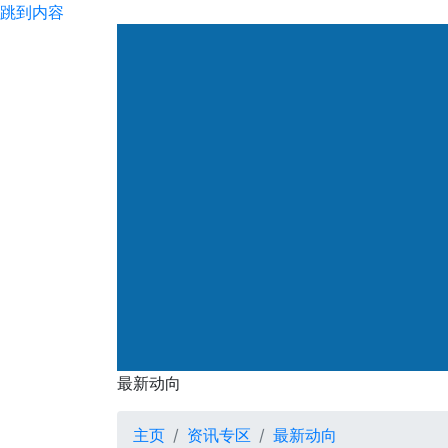
跳到内容
渠务署
最新动向
最新动向
主页
资讯专区
最新动向