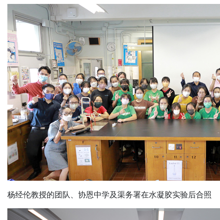
杨经伦教授的团队、协恩中学及渠务署在水凝胶实验后合照