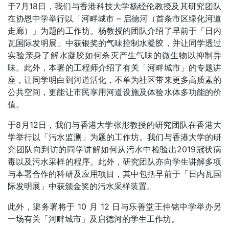
于7月18日，我们与香港科技大学杨经伦教授及其研究团队
在协恩中学举行以「河畔城市 – 启德河（首条市区绿化河道
走廊）」为题的工作坊。杨教授的团队介绍了早前于「日内
瓦国际发明展」中获银奖的气味控制水凝胶，并让同学透过
实验亲身了解水凝胶如何杀灭产生气味的微生物以抑制异
味。此外，本署的工程师介绍了有关「河畔城市」的专题讲
座，让同学明白到河道活化，不单为社区带来更多高质素的
公共空间，更能让市民享用河道设施及体验水体多功能的价
值。
于8月12日，我们与香港大学张彤教授的研究团队在香港大
学举行以「污水监测」为题的工作坊。我们与香港大学的研
究团队向到访的同学讲解如何从污水中检验出2019冠状病
毒以及污水采样的程序。此外，研究团队亦向学生讲解多项
与本署合作的科研及应用项目，其中包括早前于「日内瓦国
际发明展」中获颁金奖的污水采样装置。
此外，渠务署将于 10 月 12 日与乐善堂王仲铭中学举办另
一场有关「河畔城市」及启德河的学生工作坊。