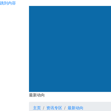
跳到内容
渠务署
最新动向
最新动向
主页
资讯专区
最新动向