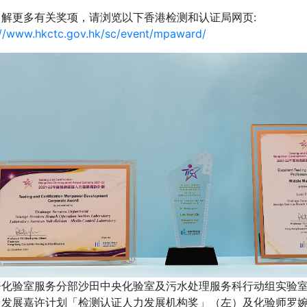
了解更多有关奖项，请浏览以下香港检测和认证局网页:
://www.hkctc.gov.hk/sc/event/mpaward/
化验室服务分部沙田中央化验室及污水处理服务科行动组实验室荣
力发展嘉许计划「检测认证人力发展机构奖」（左）及化验师罗