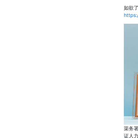
如欲
https
渠务署
证人