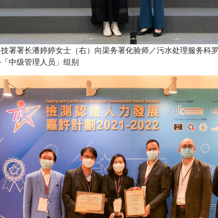
科技署署长潘婷婷女士（右）向渠务署化验师／污水处理服务科
—「中级管理人员」组别