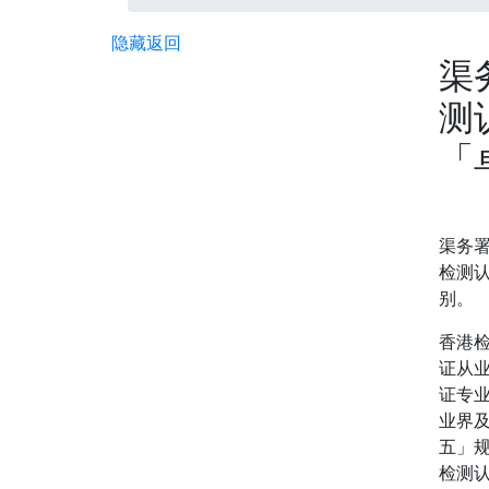
隐藏
返回
渠
测
「
渠务署
检测
别。
香港
证从
证专
业界
五」
检测