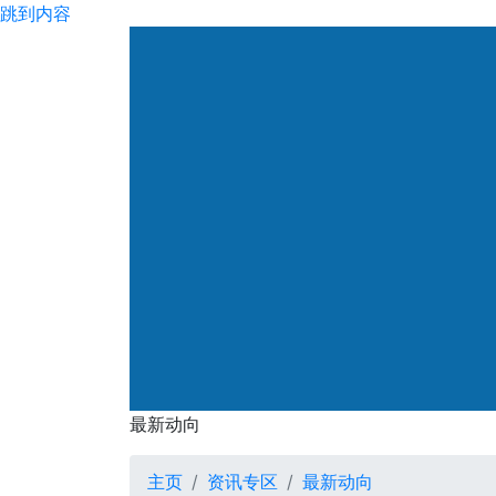
跳到内容
渠务署
最新动向
最新动向
主页
资讯专区
最新动向