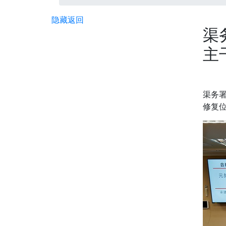
隐藏
返回
渠
主
渠务署
修复位