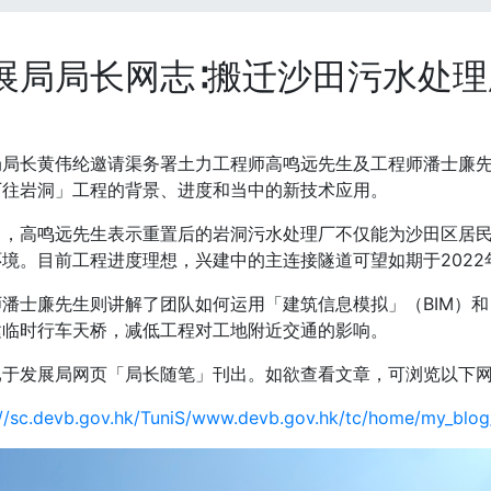
展局局长网志∶搬迁沙田污水处
局局长黄伟纶邀请渠务署土力工程师高鸣远先生及工程师潘士廉
厂往岩洞」工程的背景、进度和当中的新技术应用。
中，高鸣远先生表示重置后的岩洞污水处理厂不仅能为沙田区居
境。目前工程进度理想，兴建中的主连接隧道可望如期于2022
潘士廉先生则讲解了团队如何运用「建筑信息模拟」（BIM）和
建临时行车天桥，减低工程对工地附近交通的影响。
已于发展局网页「局长随笔」刊出。如欲查看文章，可浏览以下
://sc.devb.gov.hk/TuniS/www.devb.gov.hk/tc/home/my_blog