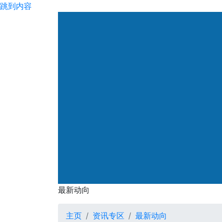
跳到内容
渠务署
最新动向
最新动向
主页
资讯专区
最新动向