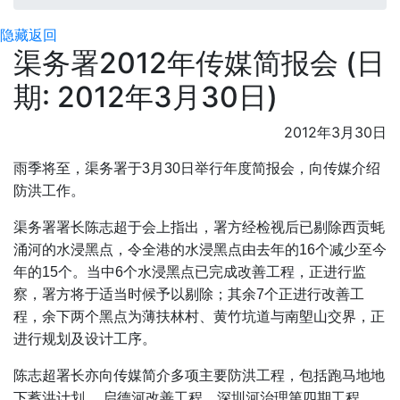
隐藏
返回
渠务署2012年传媒简报会 (日
期: 2012年3月30日)
2012年3月30日
雨季将至，渠务署于3月30日举行年度简报会，向传媒介绍
防洪工作。
渠务署署长陈志超于会上指出，署方经检视后已剔除西贡蚝
涌河的水浸黑点，令全港的水浸黑点由去年的16个减少至今
年的15个。当中6个水浸黑点已完成改善工程，正进行监
察，署方将于适当时候予以剔除；其余7个正进行改善工
程，余下两个黑点为薄扶林村、黄竹坑道与南塱山交界，正
进行规划及设计工序。
陈志超署长亦向传媒简介多项主要防洪工程，包括跑马地地
下蓄洪计划 ﹑启德河改善工程﹑深圳河治理第四期工程﹑