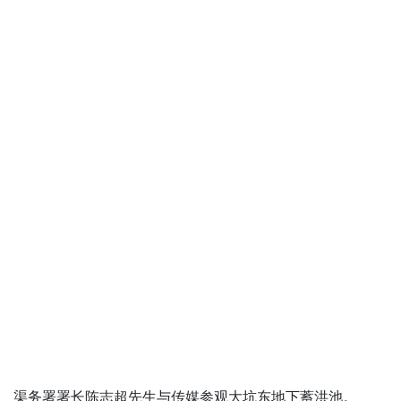
渠务署署长陈志超先生与传媒参观大坑东地下蓄洪池。