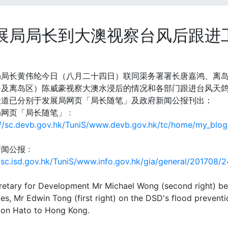
展局局长到大澳视察台风后跟进
局局长黄伟纶今日（八月二十四日）联同渠务署署长唐嘉鸿、离
务及离岛区）陈威豪视察大澳水浸后的情况和各部门跟进台风天
报道已分别于发展局网页「局长随笔」及政府新闻公报刊出：
局网页「局长随笔」﹕
://sc.devb.gov.hk/TuniS/www.devb.gov.hk/tc/home/my_blog
新闻公报﹕
//sc.isd.gov.hk/TuniS/www.info.gov.hk/gia/general/20170