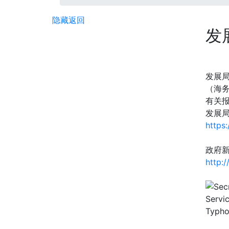
隐藏
返回
发
发展
（海
有关
发展
https
政府
http: