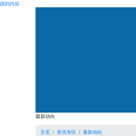
跳到内容
渠务署
最新动向
最新动向
主页
资讯专区
最新动向