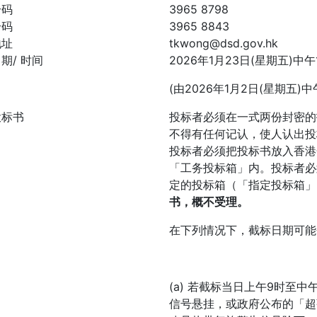
号码
3965 8798
号码
3965 8843
地址
tkwong@dsd.gov.hk
期/ 时间
2026年1月23日(星期五)中午
(由2026年1月2日(星期五)中
投标书
投标者必须在一式两份封密的
不得有任何记认，使人认出投
投标者必须把投标书放入香港
「工务投标箱」内。投标者必
定的投标箱（「指定投标箱」
书，概不受理。
在下列情况下，截标日期可能
(a) 若截标当日上午9时至
信号悬挂，或政府公布的「超