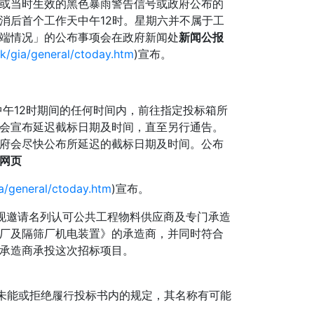
或当时生效的黑色暴雨警告信号或政府公布的
消后首个工作天中午12时。星期六并不属于工
端情况」的公布事项会在政府新闻处
新闻公报
hk/gia/general/ctoday.htm
)宣布。
至中午12时期间的任何时间内，前往指定投标箱所
会宣布延迟截标日期及时间，直至另行通告。
府会尽快公布所延迟的截标日期及时间。公布
网页
ia/general/ctoday.htm
)宣布。
标。现邀请名列认可公共工程物料供应商及专门承造
厂及隔筛厂机电装置》的承造商，并同时符合
承造商承投这次招标项目。
商如未能或拒绝履行投标书内的规定，其名称有可能