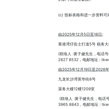
(c) 投标表格和进一步资料可向
由
2025
年
12
月
5
日至
18
日
:
香港湾仔告士打道5号 税务大楼
(联络人 :黄子健先生，电话号码 : 
2827 8532，电邮地址 : tkwon
由
2025
年
12
月
19
日至
2026
九龙长沙湾英华街8号
渠务大楼12楼1209室
(联络人 :黄子健先生，电话号码 : 
3965 8843，电邮地址 : tkw