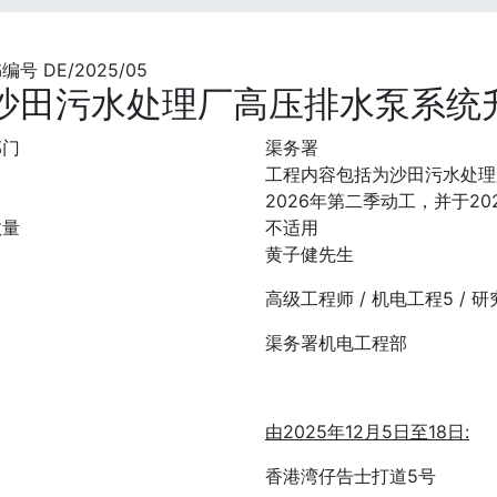
号 DE/2025/05
沙田污水处理厂高压排水泵系统
部门
渠务署
工程内容包括为沙田污水处理
2026年第二季动工，并于2
数量
不适用
黄子健先生
高级工程师 / 机电工程5 / 
渠务署机电工程部
由
2025
年
12
月
5
日至
18
日
:
香港湾仔告士打道5号