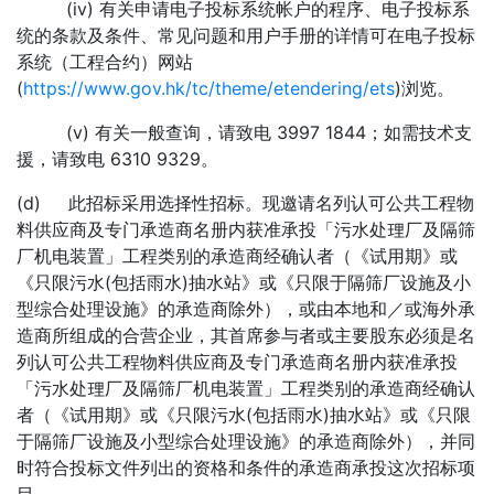
(iv) 有关申请电子投标系统帐户的程序、电子投标系
统的条款及条件、常见问题和用户手册的详情可在电子投标
系统（工程合约）网站
(
https://www.gov.hk/tc/theme/etendering/ets
)浏览。
(v) 有关一般查询，请致电 3997 1844；如需技术支
援，请致电 6310 9329。
(d) 此招标采用选择性招标。现邀请名列认可公共工程物
料供应商及专门承造商名册内获准承投「污水处理厂及隔筛
厂机电装置」工程类别的承造商经确认者（《试用期》或
《只限污水(包括雨水)抽水站》或《只限于隔筛厂设施及小
型综合处理设施》的承造商除外），或由本地和／或海外承
造商所组成的合营企业，其首席参与者或主要股东必须是名
列认可公共工程物料供应商及专门承造商名册内获准承投
「污水处理厂及隔筛厂机电装置」工程类别的承造商经确认
者（《试用期》或《只限污水(包括雨水)抽水站》或《只限
于隔筛厂设施及小型综合处理设施》的承造商除外），并同
时符合投标文件列出的资格和条件的承造商承投这次招标项