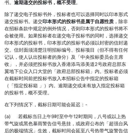
书。
逾期递交的投标书，概不受理
。
除了递交电子投标书外，投标者也可以选择同时以印本形式
递交投标书。递交
印本形式的投标书是属于自愿性质
，除非
在招标条款中规定的例外情况，否则印本形式的投标书将不
会被使用。如果投标者在递交电子投标书的同时，选择递交
印本形式的投标书，印本形式的投标书必须以封密的信封递
交。信封面须清楚注明招标编号、投标项目（但不得有任何
记认，使人认出投标者的身分）及「中央投标委员会主席
收」，并必须把投标书放入香港添马添美道2号政府总部东
翼地下公众入口大堂的「政府总部投标箱」内。投标者必须
在截标时间前把投标书放入本招标公告中指定的投标箱
（「指定投标箱 」）内。逾期递交或未有放入指定投标箱
的投标书，概不受理。
在下列情况下，截标日期可能会延迟：-
(a) 若截标当日上午9时至中午12时期间，八号或以上热
带气旋或黑色暴雨警告信号悬挂，或政府公布的「超强台风
后的极端情况」生效，截标时间会延至八号热带气旋警告信