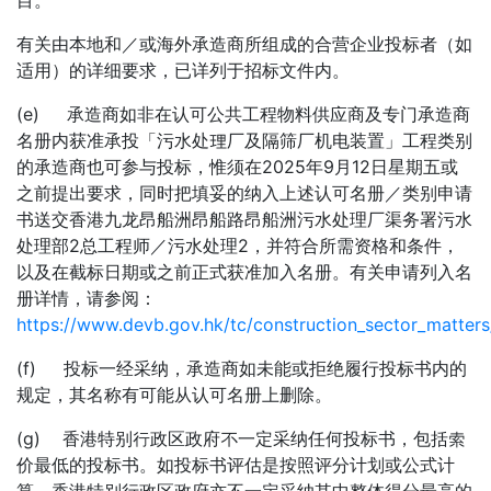
目。
有关由本地和／或海外承造商所组成的合营企业投标者（如
适用）的详细要求，已详列于招标文件内。
(e) 承造商如非在认可公共工程物料供应商及专门承造商
名册内获准承投「污水处理厂及隔筛厂机电装置」工程类别
的承造商也可参与投标，惟须在2025年9月12日星期五或
之前提出要求，同时把填妥的纳入上述认可名册／类别申请
书送交香港九龙昂船洲昂船路昂船洲污水处理厂渠务署污水
处理部2总工程师／污水处理2，并符合所需资格和条件，
以及在截标日期或之前正式获准加入名册。有关申请列入名
册详情，请参阅：
https://www.devb.gov.hk/tc/construction_sector_matters
(f) 投标一经采纳，承造商如未能或拒绝履行投标书内的
规定，其名称有可能从认可名册上删除。
(g) 香港特别行政区政府不一定采纳任何投标书，包括索
价最低的投标书。如投标书评估是按照评分计划或公式计