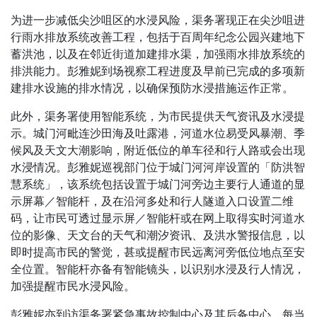
为进一步减低尖沙咀区的水浸风险，渠务署现正在尖沙咀进
行雨水排放系统改善工程，包括于百周年纪念公园兴建地下
蓄洪池，以及在邻近街道加建排水渠，加强雨水排放系统的
排洪能力。彭雅妮到场视察工程进度及早前已完成的多项新
建排水设施的排水情况，以确保预防水浸措施运作正常。
此外，渠务署使用智能系统，为市民提供天气资讯及水浸提
示。城门河毗连沙田海及吐露港，河道水位易受风暴潮、季
候风及天文大潮影响，附近低位的单车径和行人路或会出现
水浸情况。彭雅妮巡视部门位于城门河河岸设置的「防洪智
慧系统」，该系统包括设置于城门河旁边主要行人通道的显
示屏幕／智能杆，及在沿河多处和行人隧道入口设置二维
码，让市民可透过显示屏／智能杆或在网上取得实时河道水
位的影像、天文台的天气和潮汐资讯、及洪水警报信息，以
即时提高市民的警觉，甚或提醒市民远离河旁低位地点至安
全位置。智能杆亦备有智能镜头，以识别水浸及行人情况，
加强提醒市民水浸风险。
彭雅妮亦到访渠务署紧急事故控制中心及其后备中心。每当