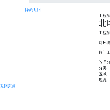
隐藏
返回
工程项
北
工程
对环
顾问
管理
分类
区域
现况
返回页首