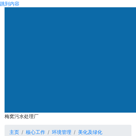
跳到内容
渠务署
梅窝污水处理厂
梅窝污水处理厂
主页
核心工作
环境管理
美化及绿化