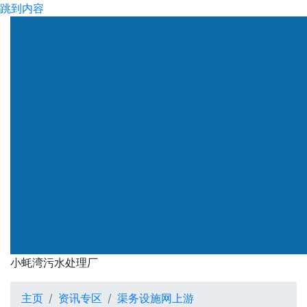
跳到内容
渠务署
小蚝湾污水处理厂
小蚝湾污水处理厂
主页
资讯专区
渠务设施网上游