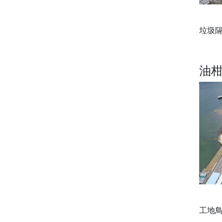
垃圾
油
工地