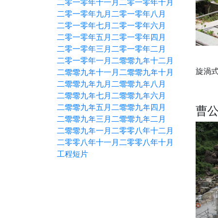
二零一零年十一月
二零一零年十月
二零一零年九月
二零一零年八月
二零一零年七月
二零一零年六月
二零一零年五月
二零一零年四月
二零一零年三月
二零一零年二月
二零一零年一月
二零零九年十二月
旋渦
二零零九年十一月
二零零九年十月
二零零九年九月
二零零九年八月
二零零九年七月
二零零九年六月
二零零九年五月
二零零九年四月
曹
二零零九年三月
二零零九年二月
二零零九年一月
二零零八年十二月
二零零八年十一月
二零零八年十月
工程短片