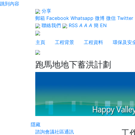
跳到內容
分享
郵箱
Facebook
Whatsapp
微博
微信
Twitter
聯絡我們
RSS
A
A
A
簡
EN
主頁
工程背景
工程資料
環保及安
跑馬地地下蓄洪計劃
隱藏
工
諮詢會議
社區通訊