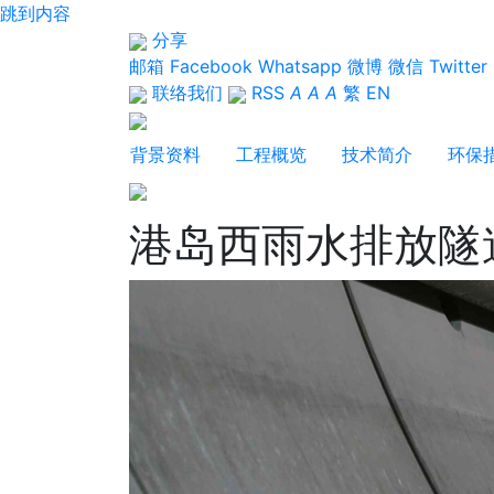
跳到内容
分享
邮箱
Facebook
Whatsapp
微博
微信
Twitter
联络我们
RSS
A
A
A
繁
EN
背景资料
工程概览
技术简介
环保
港岛西雨水排放隧