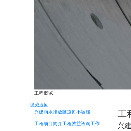
工程概览
隐藏
返回
工
兴建雨水排放隧道刻不容缓
工程项目简介
工程效益
谘询工作
兴