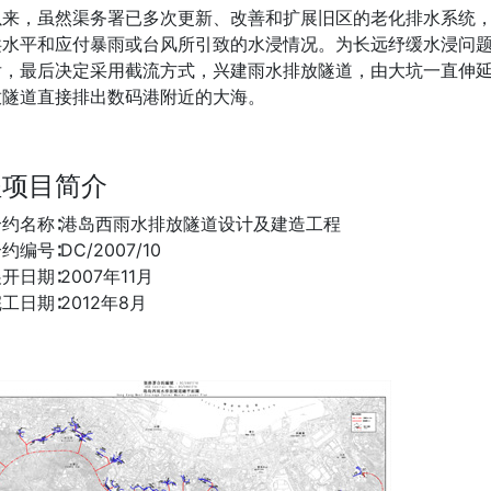
以来，虽然渠务署已多次更新、改善和扩展旧区的老化排水系统
洪水平和应付暴雨或台风所引致的水浸情况。为长远纾缓水浸问
后，最后决定采用截流方式，兴建雨水排放隧道，由大坑一直伸
放隧道直接排出数码港附近的大海。
程项目简介
合约名称∶港岛西雨水排放隧道设计及建造工程
编号∶DC/2007/10
开日期∶2007年11月
工日期∶2012年8月