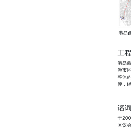
港岛
工
港岛
游市
整体
便，
谘
于20
区议