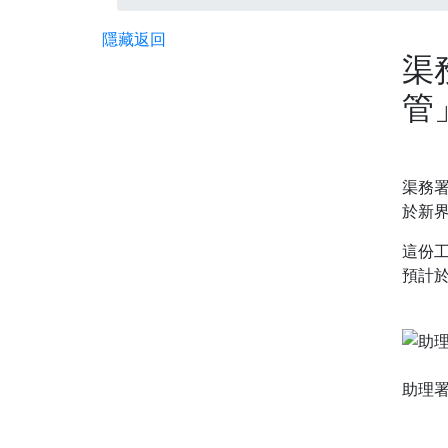
隱藏
返回
渠
管
渠務
於新
這份
預計
助理署