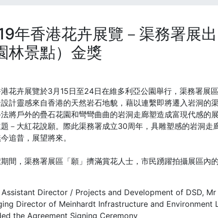
019年香港花卉展覽－渠務署展
園林景點）金獎
港花卉展覽於3月15日至24日在維多利亞公園舉行，渠務署展
景設計靈感來自香港的天然岩石地貌，藉以連繫即將遷入岩洞的
手法將戶外的疊石花園和彎彎曲曲的岩洞走廊塑造成富現代感的
主題－大紅花說願。際此渠務署成立30周年，具雕塑感的岩洞走
撫今追昔，展望將來。
覽期間，渠務署展區「願」擠滿賞花人士，市民踴躍拍攝展區內