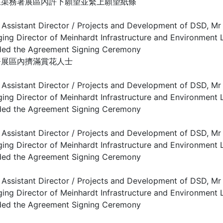
在渠務署展區內許下願望並繫上願望紙條
署展區內擠滿賞花人士