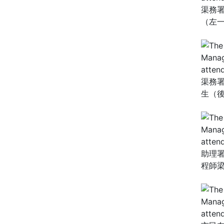
渠務
（左
渠務
生（
助理
程師