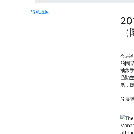
隱藏
返回
2
（
今屆香
的園
抽象
凸顯
展，
於展