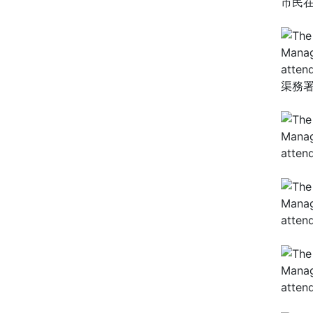
市民
渠務