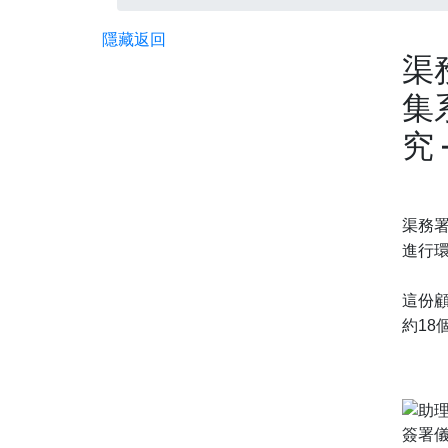
隱藏
返回
渠
集
究
渠務署
進行
這份
約18