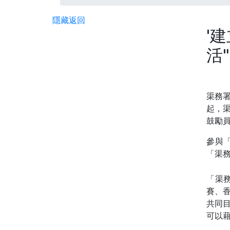
隱藏
返回
'建
活"
渠務署
起，
鼓勵
參與
「渠
「渠
賽、
共同
可以