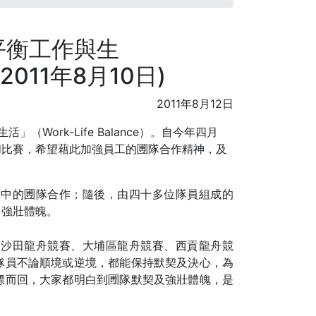
及"平衡工作與生
：2011年8月10日)
2011年8月12日
」（Work-Life Balance）。自今年四月
和比賽，希望藉此加強員工的圑隊合作精神，及
當中的圑隊合作；隨後，由四十多位隊員組成的
了強壯體魄。
、沙田龍舟競賽、大埔區龍舟競賽、西貢龍舟競
隊員不論順境或逆境，都能保持默契及決心，為
標而回，大家都明白到圑隊默契及強壯體魄，是