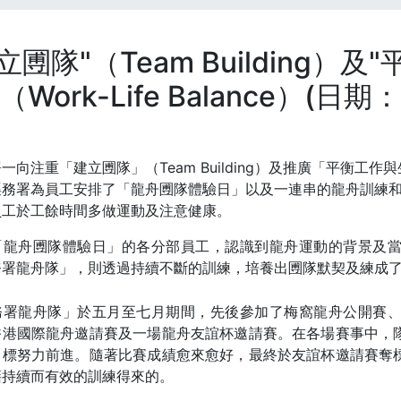
立圑隊"（Team Building）
（Work-Life Balance）(日期
一向注重「建立圑隊」（Team Building）及推廣「平衡工作與生活
渠務署為員工安排了「龍舟圑隊體驗日」以及一連串的龍舟訓練
員工於工餘時間多做運動及注意健康。
「龍舟圑隊體驗日」的各分部員工，認識到龍舟運動的背景及
務署龍舟隊」，則透過持續不斷的訓練，培養出圑隊默契及練成
務署龍舟隊」於五月至七月期間，先後參加了梅窩龍舟公開賽
香港國際龍舟邀請賽及一場龍舟友誼杯邀請賽。在各場賽事中，
目標努力前進。隨著比賽成績愈來愈好，最終於友誼杯邀請賽奪
藉持續而有效的訓練得來的。