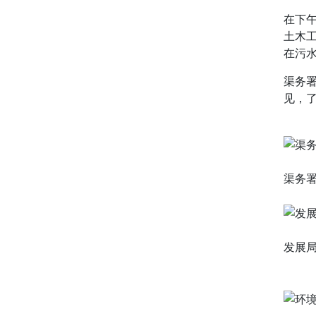
在下
土木工
在污
渠务
见，
渠务
发展