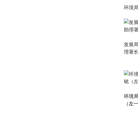
环境
发展
理署
环境
（左