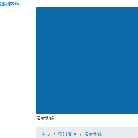
跳到内容
渠务署
最新动向
最新动向
主页
资讯专区
最新动向