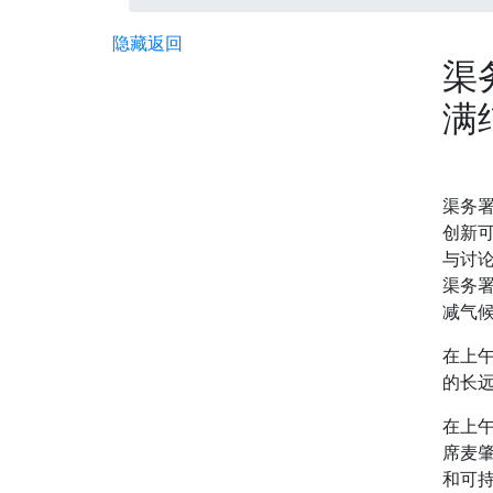
隐藏
返回
渠
满
渠务
创新
与讨
渠务
减气
在上
的长
在上
席麦
和可