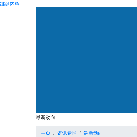
跳到内容
渠务署
最新动向
最新动向
主页
资讯专区
最新动向