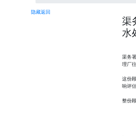
隐藏
返回
渠
水
渠务署
理厂
这份
响评
整份顾