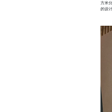
方米
的设