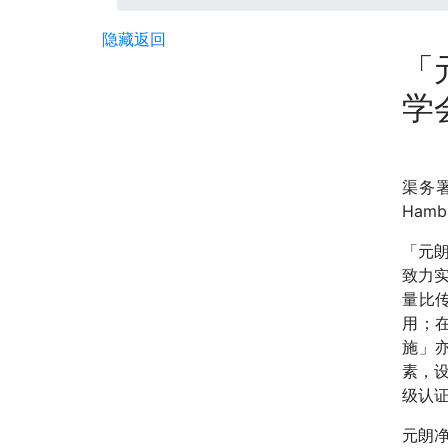
隐藏
返回
「
学会
渠务署
Ham
「元
致力
量比
用；
施」
素，
级认证
元朗