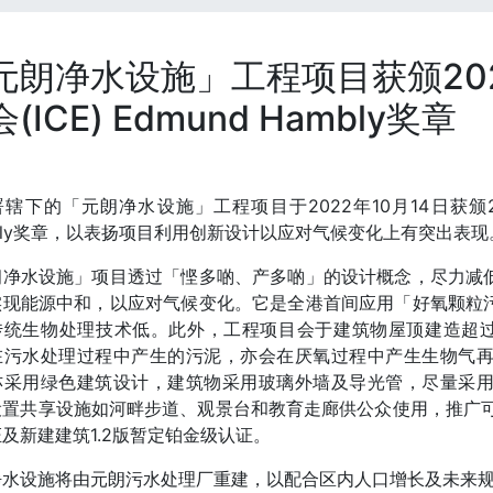
元朗净水设施」工程项目获颁20
(ICE) Edmund Hambly奖章
辖下的「元朗净水设施」工程项目于2022年10月14日获颁202
bly奖章，以表扬项目利用创新设计以应对气候变化上有突出表现
朗净水设施」项目透过「悭多啲、产多啲」的设计概念，尽力减
实现能源中和，以应对气候变化。它是全港首间应用「好氧颗粒
传统生物处理技术低。此外，工程项目会于建筑物屋顶建造超过5
在污水处理过程中产生的污泥，亦会在厌氧过程中产生生物气
亦采用绿色建筑设计，建筑物采用玻璃外墙及导光管，尽量采
设置共享设施如河畔步道、观景台和教育走廊供公众使用，推广可
及新建建筑1.2版暂定铂金级认证。
净水设施将由元朗污水处理厂重建，以配合区内人口增长及未来规