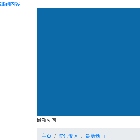
跳到内容
渠务署
最新动向
最新动向
主页
资讯专区
最新动向