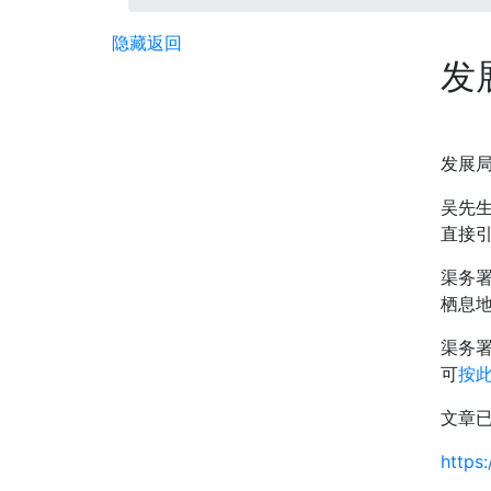
隐藏
返回
发
发展
吴先生
直接
渠务
栖息
渠务
可
按
文章
https