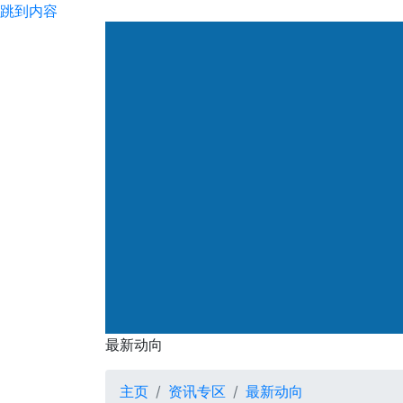
跳到内容
渠务署
最新动向
最新动向
主页
资讯专区
最新动向