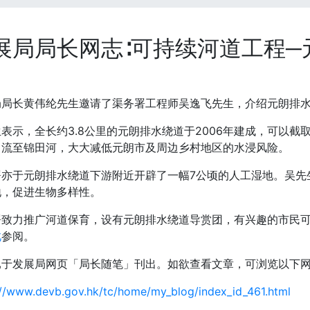
展局局长网志∶可持续河道工程─
局局长黄伟纶先生邀请了渠务署工程师吴逸飞先生，介绍元朗排
表示，全长约3.8公里的元朗排水绕道于2006年建成，可以
引流至锦田河，大大减低元朗市及周边乡村地区的水浸风险。
署亦于元朗排水绕道下游附近开辟了一幅7公顷的人工湿地。吴先
地，促进生物多样性。
署致力推广河道保育，设有元朗排水绕道导赏团，有兴趣的市民
此
参阅。
已于发展局网页「局长随笔」刊出。如欲查看文章，可浏览以下
://www.devb.gov.hk/tc/home/my_blog/index_id_461.html