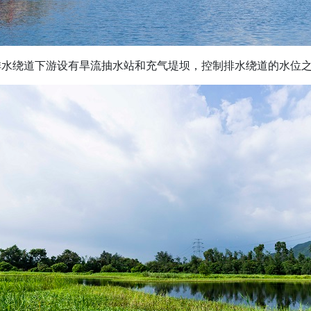
排水绕道下游设有旱流抽水站和充气堤坝，控制排水绕道的水位