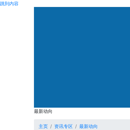
跳到内容
渠务署
最新动向
最新动向
主页
资讯专区
最新动向