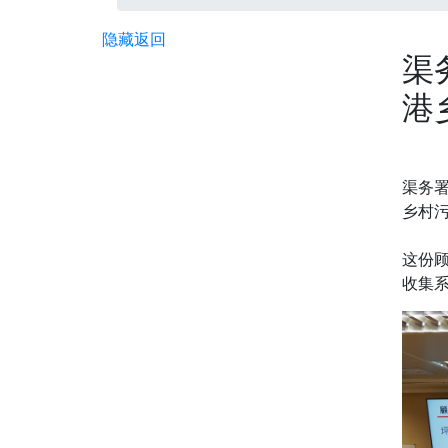
隐藏
返回
渠
港
渠务署
乡村
这份
收集