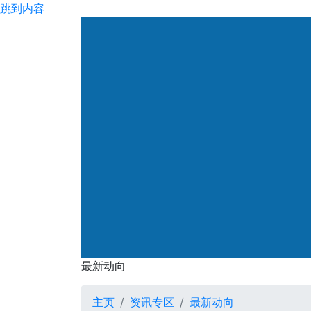
跳到内容
渠务署
最新动向
最新动向
主页
资讯专区
最新动向