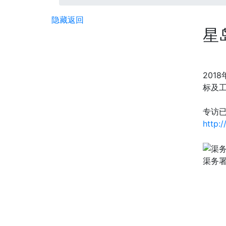
隐藏
返回
星
201
标及
专访已
http:
渠务