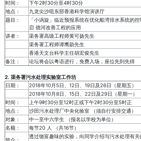
时间：
下午2时30分至4时30分
地点：
九龙尖沙咀东部香港科学馆演讲厅
题目：
「小涡旋」临近预报系统在优化船湾排水系统的控
启 德河改善工程的应用
讲者：
渠务署高级工程师黄可扬先生
渠务署工程师谭鹰勋先生
香港天文台科学主任胡宏俊先生
备注：
论坛将会以粤语进行，免费入场，座位先到先得
2. 渠务署污水处理实验室工作坊
日期：
2018年10月5日、12日、19日及26日（星期五）
2018年10月8日、15日、22日及29日（星期一）
时间：
上午9时30分至12时正或下午2时30分至5时正
地点：
沙田污水处理厂中央化验室 （须自行安排交通）
对象：
中一至中六学生 （报名以学校为单位）
名额：
每节20 人 （共16节）
透过饶富趣味的实验，向同学介绍与污水处理有关
简介：