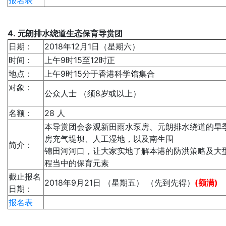
报名表
4. 元朗排水绕道生态保育导赏团
日期：
2018年12月1日（星期六）
时间：
上午9时15至12时正
地点：
上午9时15分于香港科学馆集合
对象：
公众人士 （须8岁或以上）
名额：
28 人
本导赏团会参观新田雨水泵房、元朗排水绕道的旱
房充气堤坝、人工湿地，以及南生围
简介：
锦田河河口，让大家实地了解本港的防洪策略及大
程当中的保育元素
截止报名
2018年9月21日 （星期五） （先到先得）
(额满)
日期：
报名表