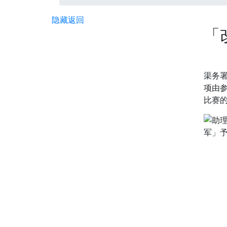
隐藏
返回
「
渠务署
项由
比赛的