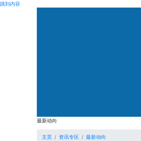
跳到内容
渠务署
最新动向
最新动向
主页
资讯专区
最新动向