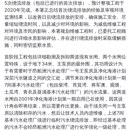
5次绕流排放（包括已进行的首次排放），预计整项工程于
2020年完成。本署正总结首次绕流排放的经验及审视环境
监测结果，以改善日后绕流排放的安排，确保施工安全、尽
量缩短绕流时间，以及减少对环境的影响。为减低维修工程
对环境及市民的影响，本署规划维修工程时，已委托工程顾
问进行详细水质影响评估，并在进行绕流排放时采取缓解措
施，同时密切监察水质。
首阶段工程包括详细勘测及拆卸两道现有水闸。两个水闸位
置特殊，设于地下34米、主泵房的最外围，其功用设计为
于有需要时于昂船洲污水处理厂一号主泵房及净化海港计划
深层污水隧道之间的交汇处，调节来自净化海港计划第一期
7间基本污水处理厂（包括柴湾、筲箕湾、将军澳、观塘、
土瓜湾、青衣及葵涌基本污水处理厂）的污水流量。这两道
水闸自2001年净化海港计划第一期启用已在使用，因其设
计寿命即将结束，所以需要作出更换。由于须关闭一号主泵
房以清除积存的污水，然后让技术人员内进维修，上述7间
基本污水处理厂须进行临时污水绕流排放，即经过基本处理
的污水不会经昂船洲污水处理厂进行化学强化一级处理，而