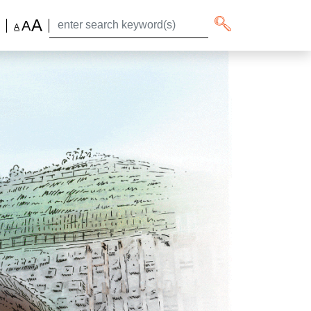
A
A
简
A