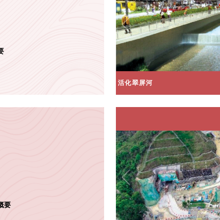
要
活化翠屏河
概要