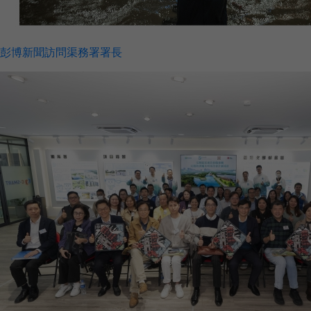
彭博新聞訪問渠務署署長